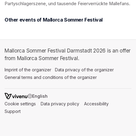
Partyschlagerszene, und tausende Feierverrückte Mallefans.
Other events of Mallorca Sommer Festival
Mallorca Sommer Festival Darmstadt 2026 is an offer
from Mallorca Sommer Festival.
Imprint of the organizer
(opens in a new tab)
Data privacy of the organizer
(opens in 
General terms and conditions of the organizer
(opens in a new ta
SWITCH LANGUAGE
Cookie settings
(opens in a new tab)
Data privacy policy
(opens in a new tab)
Accessibility
(opens in a n
Support
(opens in a new tab)